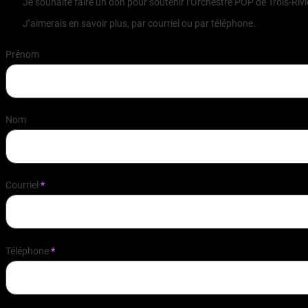
Je souhaite faire un don pour soutenir l’Orchestre POP de Trois-Rivièr
J’aimerais en savoir plus, par courriel ou par téléphone.
Prénom
Nom
Courriel
*
Téléphone
*