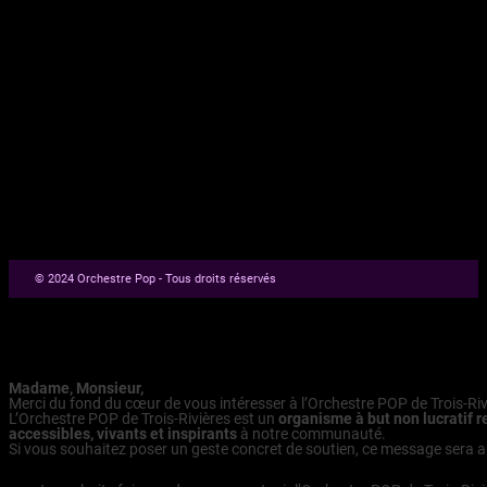
Billeterie
© 2024 Orchestre Pop - Tous droits réservés
Faire un don
Madame, Monsieur,
Merci du fond du cœur de vous intéresser à l’Orchestre POP de Trois-Rivi
L’Orchestre POP de Trois-Rivières est un
organisme à but non lucratif r
accessibles, vivants et inspirants
à notre communauté.
Si vous souhaitez poser un geste concret de soutien, ce message sera