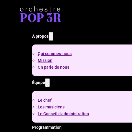
À propos
Qui sommes-nous
Mission
On parle de nous
Équipe
Le chef
Les musiciens
Le Conseil d'administration
Programmation