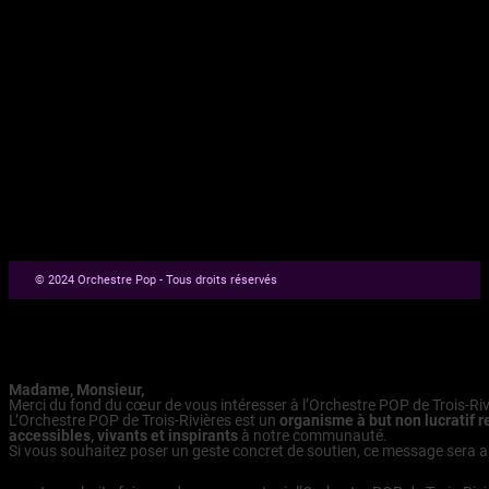
Billeterie
© 2024 Orchestre Pop - Tous droits réservés
Faire un don
Madame, Monsieur,
Merci du fond du cœur de vous intéresser à l’Orchestre POP de Trois-Rivi
L’Orchestre POP de Trois-Rivières est un
organisme à but non lucratif r
accessibles, vivants et inspirants
à notre communauté.
Si vous souhaitez poser un geste concret de soutien, ce message sera