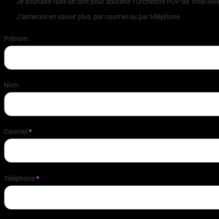
Je souhaite faire un don pour soutenir l’Orchestre POP de Trois-Rivièr
J’aimerais en savoir plus, par courriel ou par téléphone.
Prénom
Nom
Courriel
*
Téléphone
*