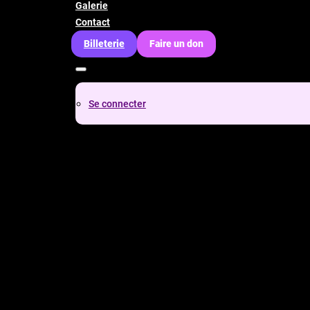
Galerie
Contact
Billeterie
Faire un don
Se connecter
Chanson française
Crédit photos : Stéphanne Lévesque
novembre 25, 2017